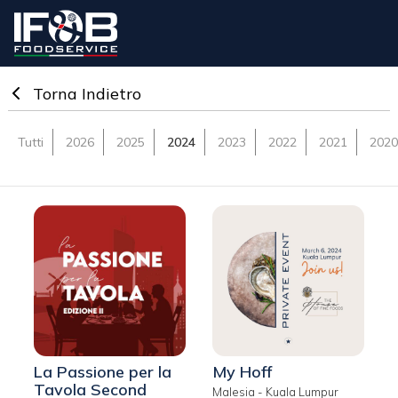
Torna Indietro
Tutti
2026
2025
2024
2023
2022
2021
2020
La Passione per la
My Hoff
Tavola Second
Malesia - Kuala Lumpur