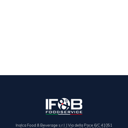
Inalca Food & Beverage s.r.l. | Via della Pace 6/C 41051