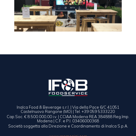
Inalca Food & Beverage s.r.l. | Via della Pace 6/C 41051
Castelnuovo Rangone (MO) | Tel. +39 059 5333220
Cap.Soc. € 8.500.000,00 i.v. | CCIAA Modena REA 384888 Reg.Imp.
Modena | C.F. e P.I. 03406000368
Società soggetta alla Direzione e Coordinamento di Inalca S.p.A.