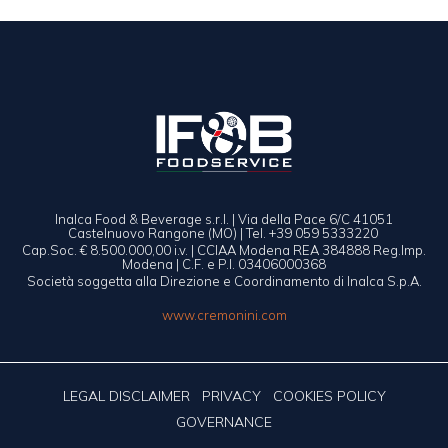
Inalca Food & Beverage s.r.l. | Via della Pace 6/C 41051
Castelnuovo Rangone (MO) | Tel. +39 059 5333220
Cap.Soc. € 8.500.000,00 i.v. | CCIAA Modena REA 384888 Reg.Imp.
Modena | C.F. e P.I. 03406000368
Società soggetta alla Direzione e Coordinamento di Inalca S.p.A.
www.cremonini.com
LEGAL DISCLAIMER
PRIVACY
COOKIES POLICY
GOVERNANCE