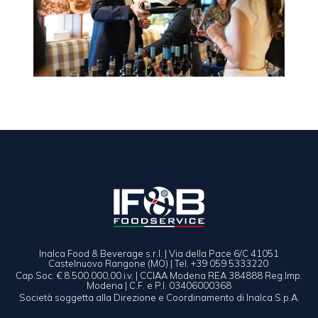
Inalca Food & Beverage s.r.l. | Via della Pace 6/C 41051
Castelnuovo Rangone (MO) | Tel. +39 059 5333220
Cap.Soc. € 8.500.000,00 i.v. | CCIAA Modena REA 384888 Reg.Imp.
Modena | C.F. e P.I. 03406000368
Società soggetta alla Direzione e Coordinamento di Inalca S.p.A.