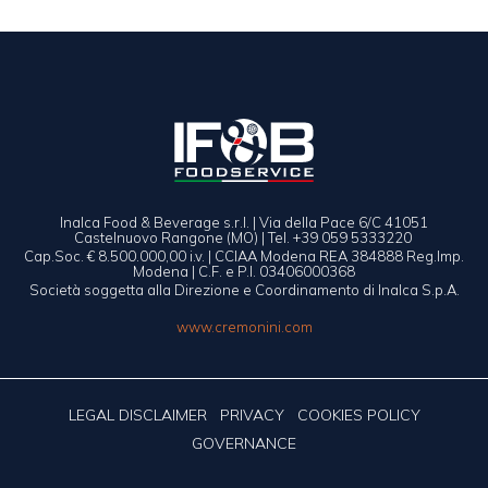
Inalca Food & Beverage s.r.l. | Via della Pace 6/C 41051
Castelnuovo Rangone (MO) | Tel. +39 059 5333220
Cap.Soc. € 8.500.000,00 i.v. | CCIAA Modena REA 384888 Reg.Imp.
Modena | C.F. e P.I. 03406000368
Società soggetta alla Direzione e Coordinamento di Inalca S.p.A.
www.cremonini.com
LEGAL DISCLAIMER
PRIVACY
COOKIES POLICY
GOVERNANCE