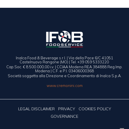
Inalca Food & Beverage s.r.l. | Via della Pace 6/C 41051
Castelnuovo Rangone (MO) | Tel. +39 059 5333220
Cap.Soc. € 8.500.000,00 i.v. | CCIAA Modena REA 384888 Reg.Imp.
Modena | C.F. e P.I. 03406000368
Società soggetta alla Direzione e Coordinamento di Inalca S.p.A.
www.cremonini.com
LEGAL DISCLAIMER
PRIVACY
COOKIES POLICY
GOVERNANCE